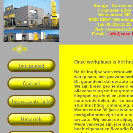
Garage - Carrosseri
Colanbeen Eddy
Morekstraat 250
9032 GENT (Wondelg
Tel. 09 /253.18.25
Web : www.edco.b
E-mail :
info@edco.
Onze werkplaats is het har
Na de ingrijpende verbouwin
werkplaats, met geavanceerd
Dit garandeert dat uw auto s
We zijn breed georiënteerd e
olieverversing tot het groot
klepspeling afstellen, distr
motoronderdelen, de- en mon
stuurinrichting, ophanging, e
Met meer dan 30 jaar ervarin
merkgebonden zijn kunt u ten
uw auto. Wij meten de slijta
Mede vanwege zijn jarenlange
heeft eigenaar en 5-voudig 